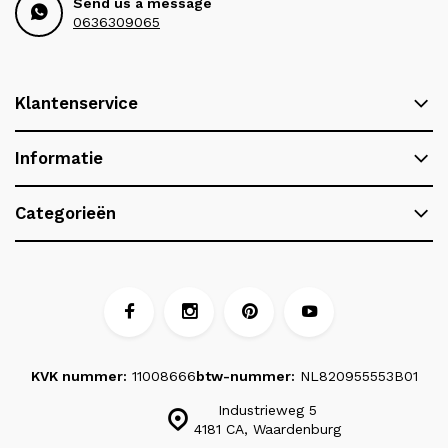
Send us a message
0636309065
Klantenservice
Informatie
Categorieën
KVK nummer:
11008666
btw-nummer:
NL820955553B01
Industrieweg 5
4181 CA, Waardenburg