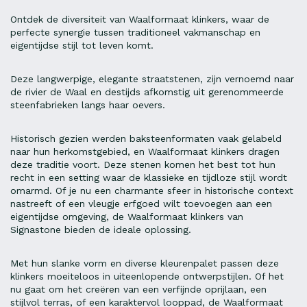
Ontdek de diversiteit van Waalformaat klinkers, waar de
perfecte synergie tussen traditioneel vakmanschap en
eigentijdse stijl tot leven komt.
Deze langwerpige, elegante straatstenen, zijn vernoemd naar
de rivier de Waal en destijds afkomstig uit gerenommeerde
steenfabrieken langs haar oevers.
Historisch gezien werden baksteenformaten vaak gelabeld
naar hun herkomstgebied, en Waalformaat klinkers dragen
deze traditie voort. Deze stenen komen het best tot hun
recht in een setting waar de klassieke en tijdloze stijl wordt
omarmd. Of je nu een charmante sfeer in historische context
nastreeft of een vleugje erfgoed wilt toevoegen aan een
eigentijdse omgeving, de Waalformaat klinkers van
Signastone bieden de ideale oplossing.
Met hun slanke vorm en diverse kleurenpalet passen deze
klinkers moeiteloos in uiteenlopende ontwerpstijlen. Of het
nu gaat om het creëren van een verfijnde oprijlaan, een
stijlvol terras, of een karaktervol looppad, de Waalformaat