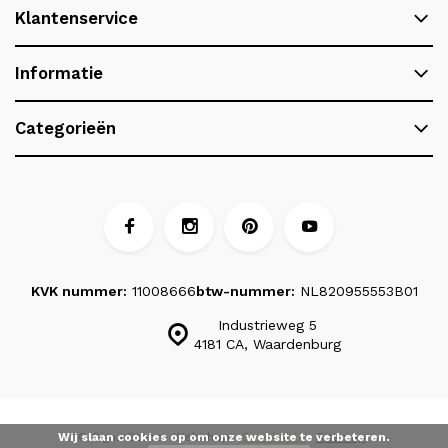
Klantenservice
Informatie
Categorieën
KVK nummer:
11008666
btw-nummer:
NL820955553B01
Industrieweg 5
4181 CA, Waardenburg
Wij slaan cookies op om onze website te verbeteren.
© Signa Stone
- Webshop:
Emarkable
Sitemap