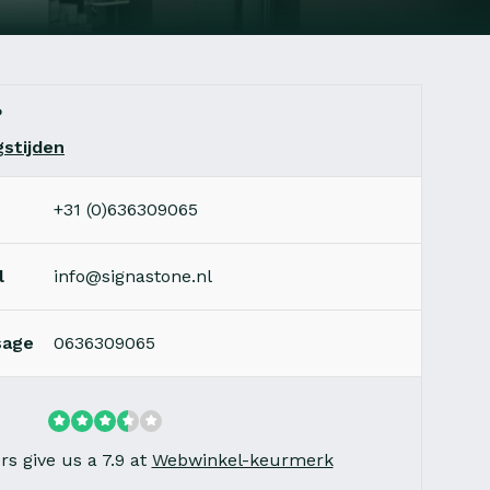
?
stijden
+31 (0)636309065
l
info@signastone.nl
sage
0636309065
s give us a 7.9 at
Webwinkel-keurmerk