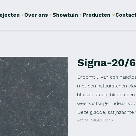
ojecten
Over ons
Showtuin
Producten
Contac
Signa-20/6
Droomt u van een naadloz
met een natuurstenen vloe
blauwe steen, bieden een i
weerkaatsingen, ideaal voo
Deze gladde, satijnzachte 
Art.nr: SIG000175