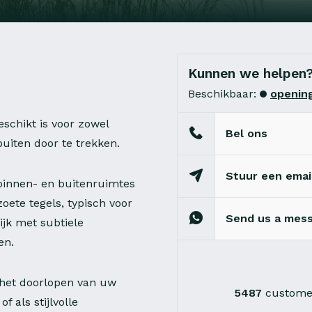
Kunnen we helpen
Beschikbaar:
opening
eschikt is voor zowel
Bel ons
uiten door te trekken.
Stuur een emai
binnen- en buitenruimtes
ete tegels, typisch voor
Send us a mes
ijk met subtiele
en.
r het doorlopen van uw
5487
customer
f als stijlvolle