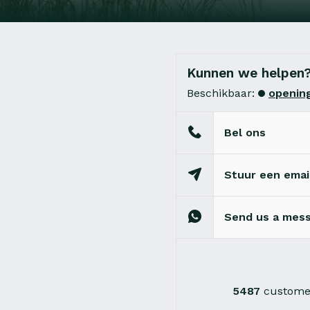
Kunnen we helpen
Beschikbaar:
opening
Bel ons
Stuur een emai
Send us a mes
5487
customer