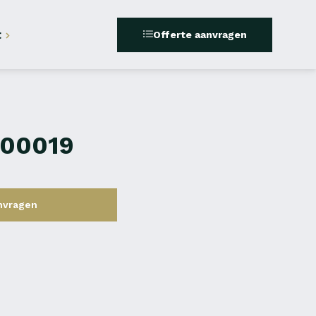
t
Offerte aanvragen
500019
nvragen