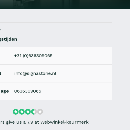
?
stijden
+31 (0)636309065
l
info@signastone.nl
sage
0636309065
s give us a 7.9 at
Webwinkel-keurmerk