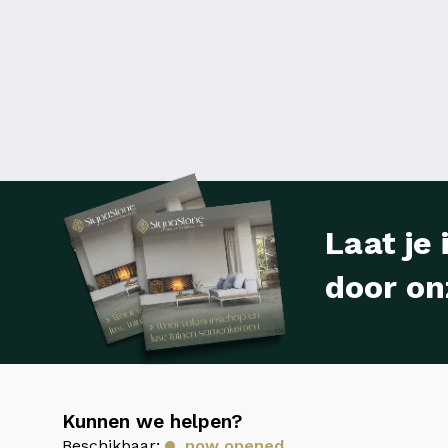
Laat je 
door on
Kunnen we helpen?
Beschikbaar:
now opened