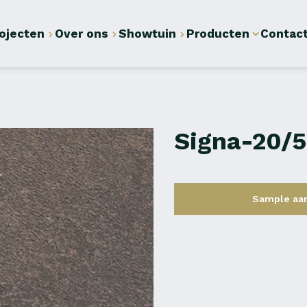
ojecten
Over ons
Showtuin
Producten
Contac
Signa-20/
Sample aa