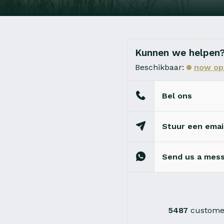
Kunnen we helpen
Beschikbaar:
now op
Bel ons
Stuur een emai
Send us a mes
5487
customer