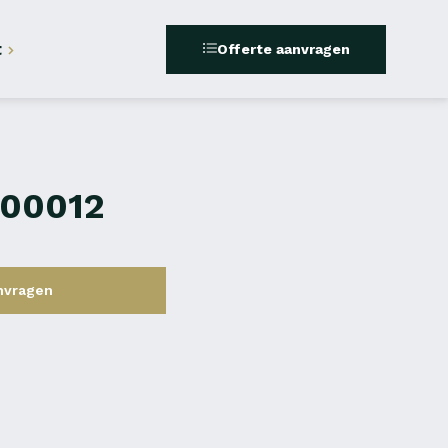
t
Offerte aanvragen
500012
nvragen