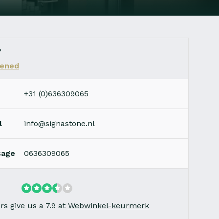
?
ened
+31 (0)636309065
l
info@signastone.nl
sage
0636309065
s give us a 7.9 at
Webwinkel-keurmerk