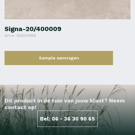
Signa-20/400009
Art.nr: SIG000189
Sample aanvragen
Dit product in de tuin van jouw klant? Neem
contact op!
Bel: 06 - 36 30 90 65