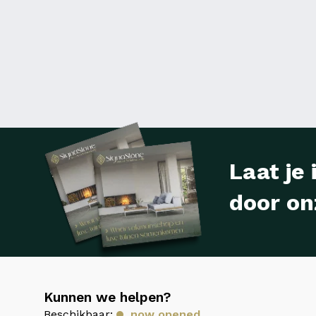
Laat je 
door on
Kunnen we helpen?
Beschikbaar:
now opened