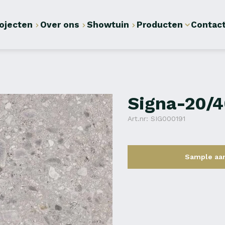
ojecten
Over ons
Showtuin
Producten
Contac
Signa-20/
Art.nr: SIG000191
Sample aa