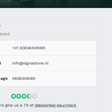
?
ened
+31 (0)636309065
l
info@signastone.nl
sage
0636309065
s give us a 7.9 at
Webwinkel-keurmerk