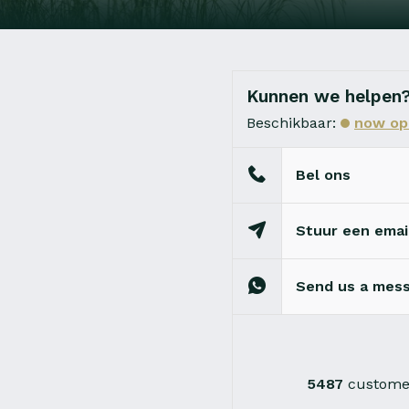
Kunnen we helpen
Beschikbaar:
now op
Bel ons
Stuur een emai
Send us a mes
5487
customer