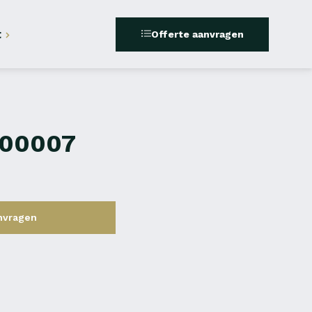
t
Offerte aanvragen
400007
nvragen