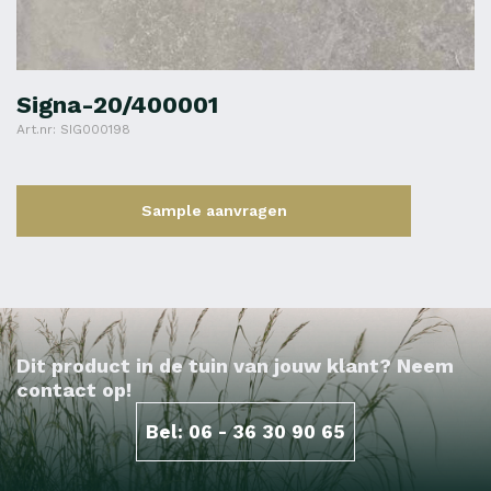
Signa-20/400001
Art.nr: SIG000198
Sample aanvragen
Dit product in de tuin van jouw klant? Neem
contact op!
Bel: 06 - 36 30 90 65