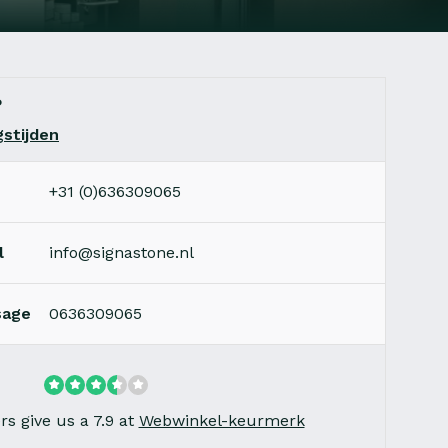
?
stijden
+31 (0)636309065
l
info@signastone.nl
sage
0636309065
s give us a 7.9 at
Webwinkel-keurmerk