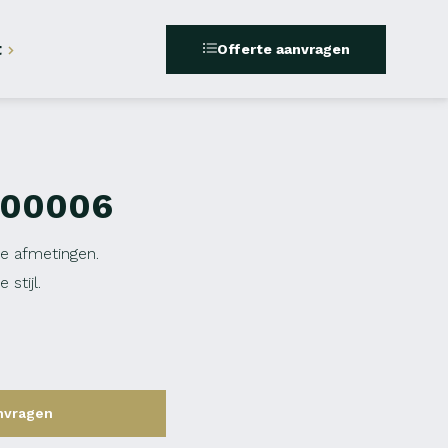
t
Offerte aanvragen
300006
nde afmetingen.
 stijl.
nvragen