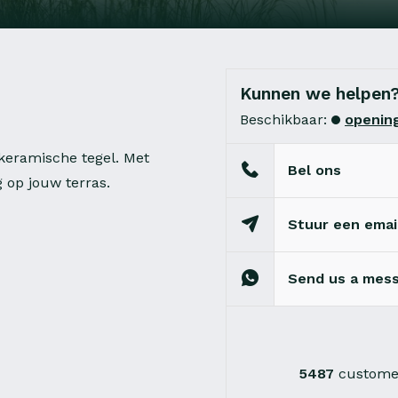
Kunnen we helpen
Beschikbaar:
opening
keramische tegel. Met
Bel ons
g op jouw terras.
Stuur een emai
Send us a mes
5487
customer