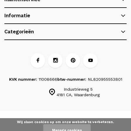
Informatie
Categorieën
KVK nummer:
11008666
btw-nummer:
NL820955553B01
Industrieweg 5
4181 CA, Waardenburg
Wij slaan cookies op om onze website te verbeteren.
© Signa Stone
- Webshop:
Emarkable
Sitemap
Manage cookies