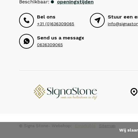
Beschikbaar:
openingstijden
Bel ons
Stuur een e
+31 (0)636309065
info@signaston
Send us a message
0636309065
© Signa Stone
- Webshop:
Emarkable
Sitemap
Wij slaa