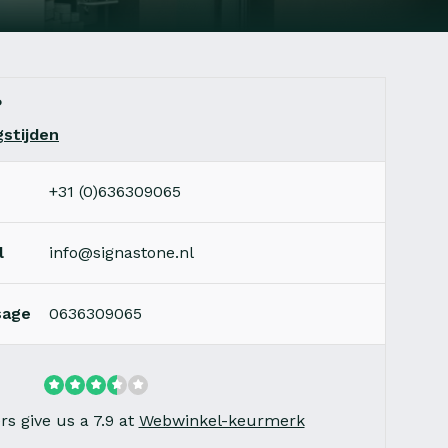
?
stijden
+31 (0)636309065
l
info@signastone.nl
sage
0636309065
s give us a 7.9 at
Webwinkel-keurmerk