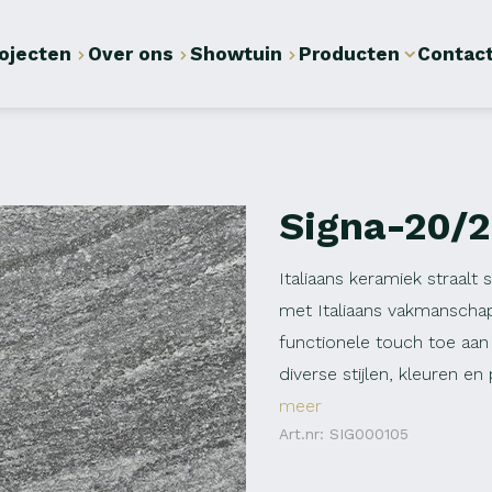
ojecten
Over ons
Showtuin
Producten
Contac
Signa-20/
Italiaans keramiek straalt 
met Italiaans vakmanschap
functionele touch toe aan
diverse stijlen, kleuren e
meer
Art.nr: SIG000105