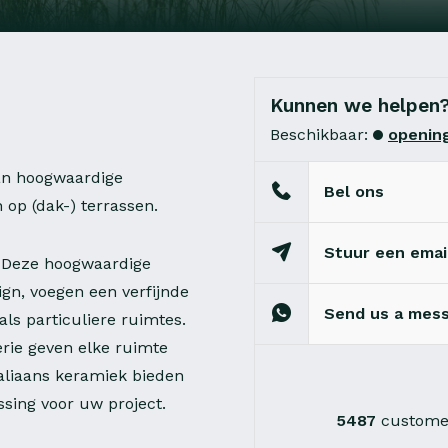
Kunnen we helpen
Beschikbaar:
opening
van hoogwaardige
Bel ons
 op (dak-) terrassen.
Stuur een emai
t. Deze hoogwaardige
ign, voegen een verfijnde
Send us a mes
ls particuliere ruimtes.
erie geven elke ruimte
taliaans keramiek bieden
sing voor uw project.
5487
customer