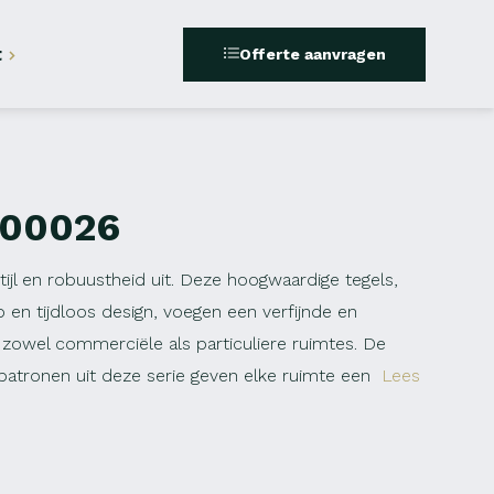
t
Offerte aanvragen
200026
stijl en robuustheid uit. Deze hoogwaardige tegels,
 en tijdloos design, voegen een verfijnde en
 zowel commerciële als particuliere ruimtes. De
n patronen uit deze serie geven elke ruimte een
Lees