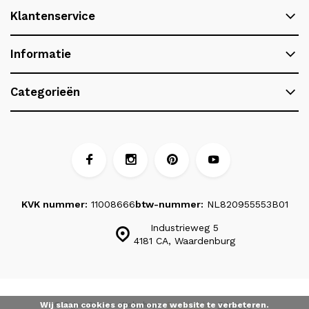
Klantenservice
Informatie
Categorieën
KVK nummer:
11008666
btw-nummer:
NL820955553B01
Industrieweg 5
4181 CA, Waardenburg
Wij slaan cookies op om onze website te verbeteren.
© Signa Stone
- Webshop:
Emarkable
Sitemap