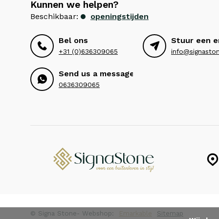
Kunnen we helpen?
Beschikbaar:
openingstijden
Bel ons
Stuur een e
+31 (0)636309065
info@signaston
Send us a message
0636309065
© Signa Stone
- Webshop:
Emarkable
Sitemap