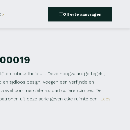
t
Offerte aanvragen
200019
stijl en robuustheid uit. Deze hoogwaardige tegels,
 en tijdloos design, voegen een verfijnde en
 zowel commerciële als particuliere ruimtes. De
n patronen uit deze serie geven elke ruimte een
Lees