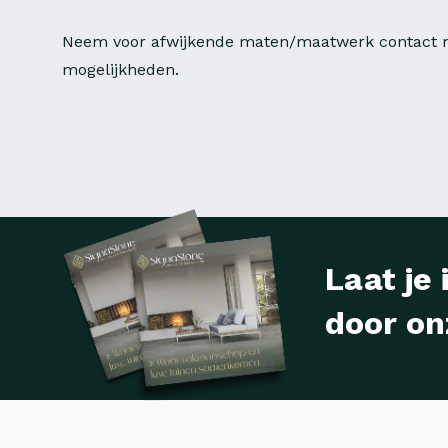
Neem voor afwijkende maten/maatwerk contact m
mogelijkheden.
Laat je 
door on