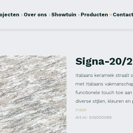
ojecten
Over ons
Showtuin
Producten
Contac
Signa-20/
Italiaans keramiek straalt 
met Italiaans vakmanschap
functionele touch toe aan
diverse stijlen, kleuren e
meer
Art.nr: SIG000089