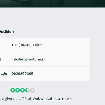
?
stijden
+31 (0)636309065
l
info@signastone.nl
sage
0636309065
s give us a 7.9 at
Webwinkel-keurmerk