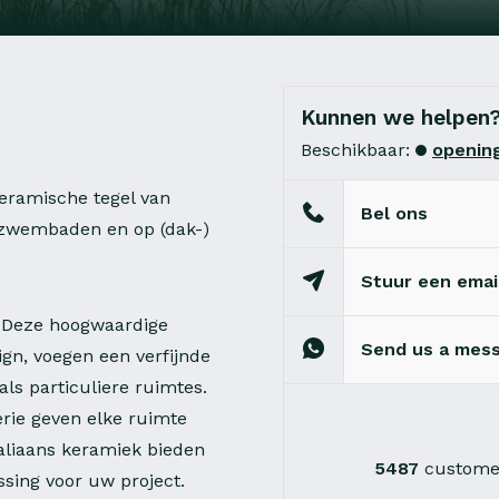
Kunnen we helpen
Beschikbaar:
opening
keramische tegel van
Bel ons
m zwembaden en op (dak-)
Stuur een emai
t. Deze hoogwaardige
Send us a mes
ign, voegen een verfijnde
ls particuliere ruimtes.
erie geven elke ruimte
taliaans keramiek bieden
5487
customer
sing voor uw project.