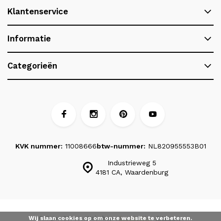
Klantenservice
Informatie
Categorieën
KVK nummer:
11008666
btw-nummer:
NL820955553B01
Industrieweg 5
4181 CA, Waardenburg
Wij slaan cookies op om onze website te verbeteren.
© Signa Stone
- Webshop:
Emarkable
Sitemap