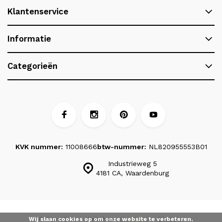
Klantenservice
Informatie
Categorieën
KVK nummer:
11008666
btw-nummer:
NL820955553B01
Industrieweg 5
4181 CA, Waardenburg
Wij slaan cookies op om onze website te verbeteren.
© Signa Stone
- Webshop:
Emarkable
Sitemap