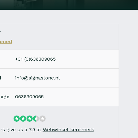
?
ened
+31 (0)636309065
l
info@signastone.nl
sage
0636309065
s give us a 7.9 at
Webwinkel-keurmerk