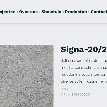
ojecten
Over ons
Showtuin
Producten
Contac
Signa-20/
Italiaans keramiek straalt 
met Italiaans vakmanschap
functionele touch toe aan
diverse stijlen, kleuren e
meer
Art.nr: SIG000050