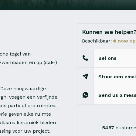
Kunnen we helpen
Beschikbaar:
now op
sche tegel van
Bel ons
m zwembaden en op (dak-)
Stuur een emai
t. Deze hoogwaardige
Send us a mes
ign, voegen een verfijnde
ls particuliere ruimtes.
erie geven elke ruimte
taliaans keramiek bieden
5487
customer
sing voor uw project.