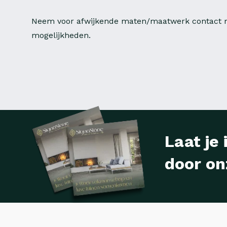
Neem voor afwijkende maten/maatwerk contact m
mogelijkheden.
Laat je 
door on