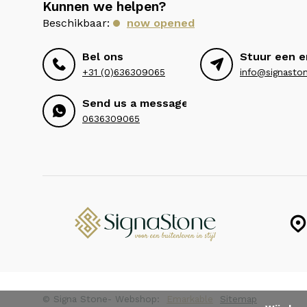
Kunnen we helpen?
Beschikbaar:
now opened
Bel ons
Stuur een e
+31 (0)636309065
info@signaston
Send us a message
0636309065
© Signa Stone
- Webshop:
Emarkable
Sitemap