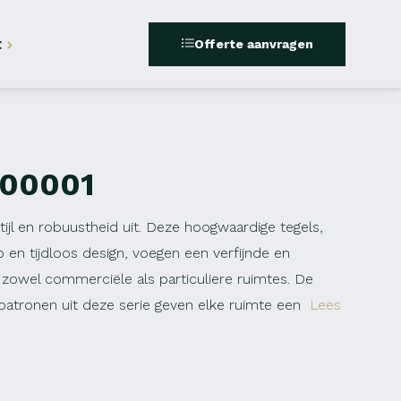
t
Offerte aanvragen
200001
stijl en robuustheid uit. Deze hoogwaardige tegels,
 en tijdloos design, voegen een verfijnde en
 zowel commerciële als particuliere ruimtes. De
n patronen uit deze serie geven elke ruimte een
Lees