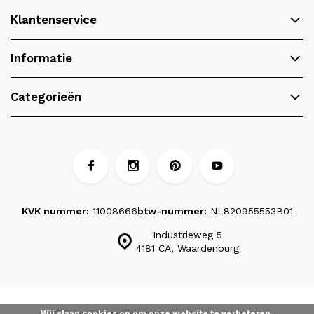
Klantenservice
Informatie
Categorieën
KVK nummer:
11008666
btw-nummer:
NL820955553B01
Industrieweg 5
4181 CA, Waardenburg
Wij slaan cookies op om onze website te verbeteren.
© Signa Stone
- Webshop:
Emarkable
Sitemap