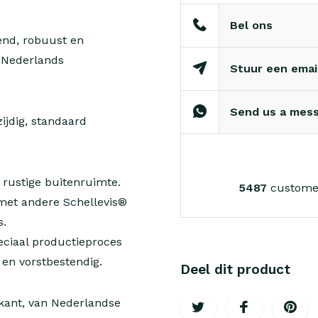
Bel ons
end, robuust en
n Nederlands
Stuur een emai
Send us a mes
ijdig, standaard
 rustige buitenruimte.
5487
customer
 met andere Schellevis®
s.
eciaal productieproces
en vorstbestendig.
Deel dit product
gkant, van Nederlandse