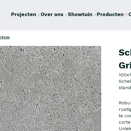
Projecten
Over ons
Showtuin
Producten
0x5cm
Sc
Gr
100x
Schel
stan
Robuu
rusti
te co
corte
Uniek