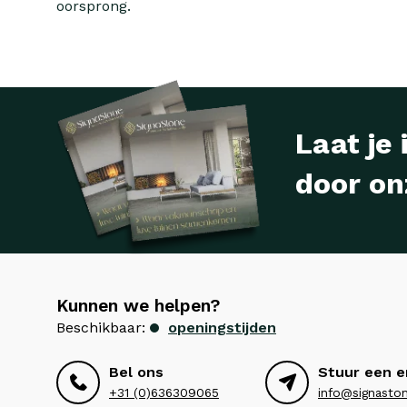
oorsprong.
Laat je 
door on
Kunnen we helpen?
Beschikbaar:
openingstijden
Bel ons
Stuur een e
+31 (0)636309065
info@signaston