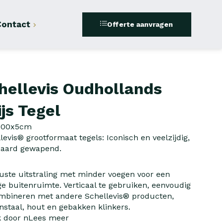
Contact
Offerte aanvragen
hellevis Oudhollands
ijs Tegel
100x5cm
levis® grootformaat tegels: Iconisch en veelzijdig,
daard gewapend.
ste uitstraling met minder voegen voor een
ge buitenruimte. Verticaal te gebruiken, eenvoudig
mbineren met andere Schellevis® producten,
nstaal, hout en gebakken klinkers.
 door n
Lees meer