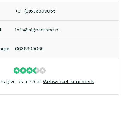
+31 (0)636309065
l
info@signastone.nl
sage
0636309065
s give us a 7.9 at
Webwinkel-keurmerk