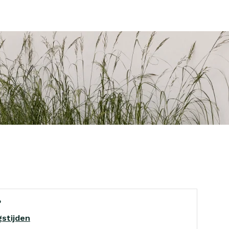
?
stijden