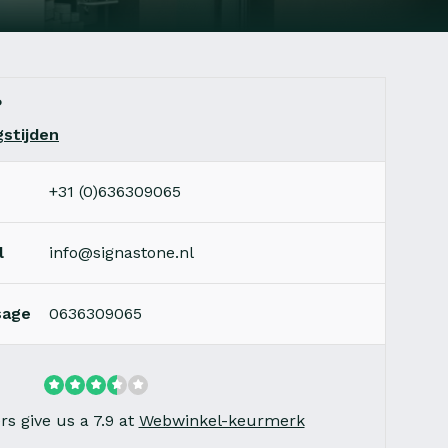
?
stijden
+31 (0)636309065
l
info@signastone.nl
sage
0636309065
s give us a 7.9 at
Webwinkel-keurmerk