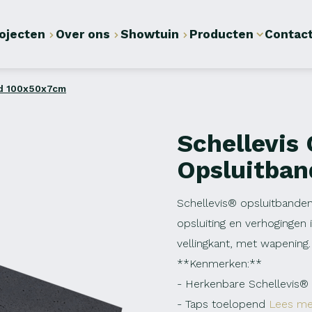
ojecten
Over ons
Showtuin
Producten
Contac
nd 100x50x7cm
Schellevis
Opsluitba
Schellevis® opsluitbanden
opsluiting en verhogingen
vellingkant, met wapening
**Kenmerken:**
- Herkenbare Schellevis® 
- Taps toelopend
Lees me