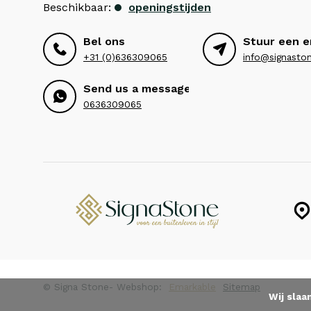
Beschikbaar:
openingstijden
Bel ons
Stuur een e
+31 (0)636309065
info@signaston
Send us a message
0636309065
© Signa Stone
- Webshop:
Emarkable
Sitemap
Wij slaa