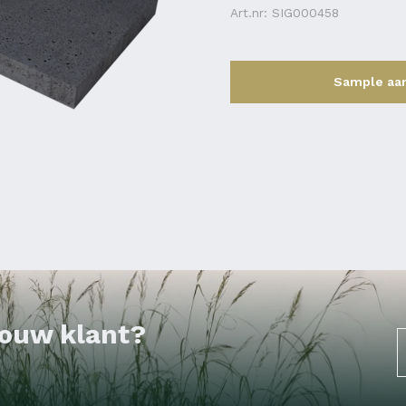
Art.nr: SIG000458
Sample aa
 jouw klant?