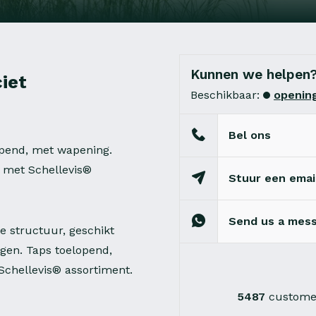
Kunnen we helpen
iet
Beschikbaar:
opening
Bel ons
opend, met wapening.
l met Schellevis®
Stuur een emai
Send us a mes
 structuur, geschikt
ngen. Taps toelopend,
Schellevis® assortiment.
5487
customer