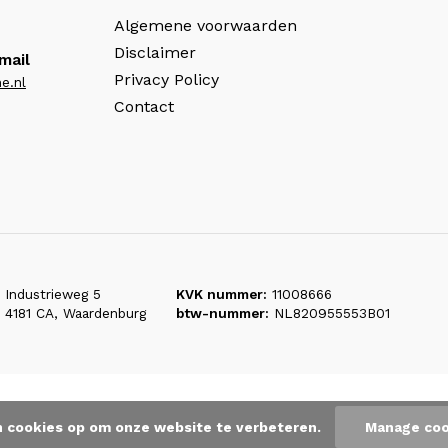
Algemene voorwaarden
Disclaimer
mail
Privacy Policy
e.nl
Contact
Industrieweg 5
KVK nummer:
11008666
4181 CA, Waardenburg
btw-nummer:
NL820955553B01
n cookies op om onze website te verbeteren.
Manage coo