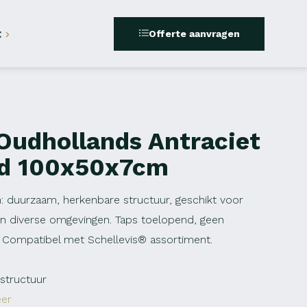
t
Offerte aanvragen
 Oudhollands Antraciet
nd 100x50x7cm
: duurzaam, herkenbare structuur, geschikt voor
 in diverse omgevingen. Taps toelopend, geen
. Compatibel met Schellevis® assortiment.
structuur
er