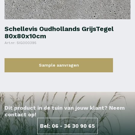
Schellevis Oudhollands GrijsTegel
80x80x10cm
Art.nr: SIG000395
Sample aanvragen
Dit product in de tuin van jouw klant? Neem
contact op!
Bel: 06 - 36 30 90 65