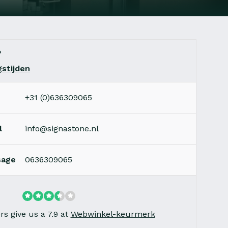
?
stijden
+31 (0)636309065
l
info@signastone.nl
sage
0636309065
s give us a 7.9 at
Webwinkel-keurmerk