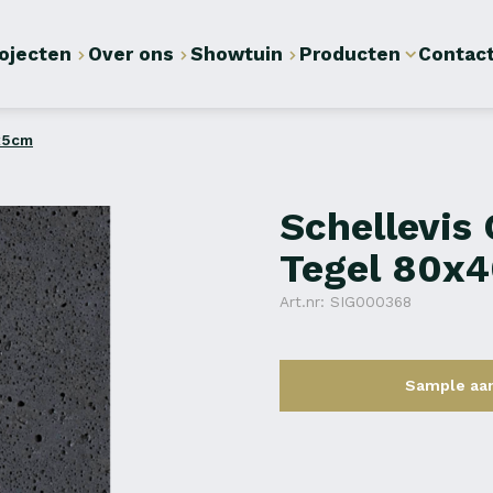
ojecten
Over ons
Showtuin
Producten
Contac
x5cm
Schellevis
Tegel 80x
Art.nr: SIG000368
Sample aa