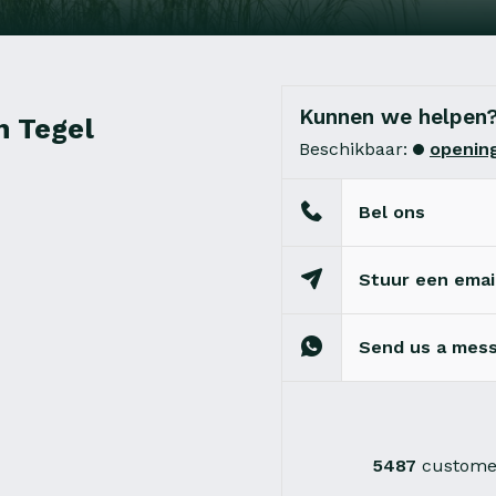
Kunnen we helpen
n Tegel
Beschikbaar:
opening
Bel ons
Stuur een emai
Send us a mes
5487
customer