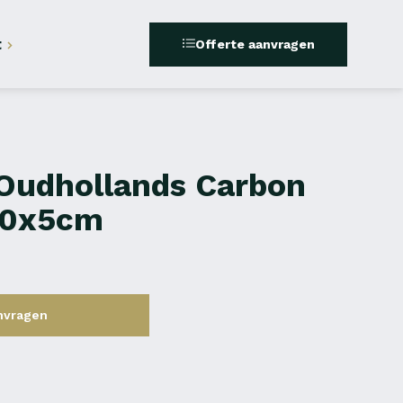
t
Offerte aanvragen
 Oudhollands Carbon
40x5cm
nvragen