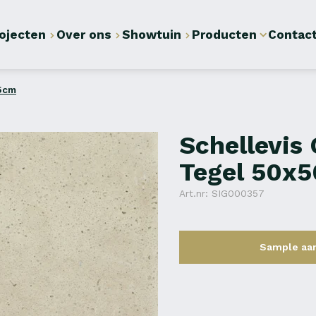
ojecten
Over ons
Showtuin
Producten
Contac
x5cm
Schellevis
Tegel 50x
Art.nr: SIG000357
Sample aa