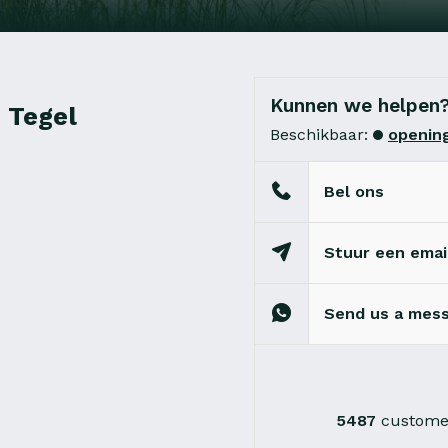
Kunnen we helpen
 Tegel
Beschikbaar:
opening
Bel ons
Stuur een emai
Send us a mes
5487
customer