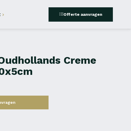
t
Offerte aanvragen
 Oudhollands Creme
50x5cm
nvragen