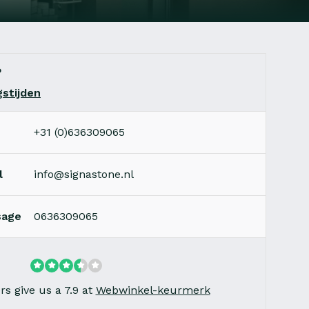
?
stijden
+31 (0)636309065
l
info@signastone.nl
sage
0636309065
s give us a 7.9 at
Webwinkel-keurmerk