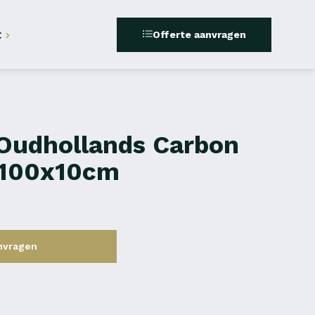
t
Offerte aanvragen
 Oudhollands Carbon
x100x10cm
nvragen