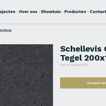
ojecten
Over ons
Showtuin
Producten
Contac
00x10cm
Schellevis
Tegel 200
Art.nr: SIG000322
Sample aa