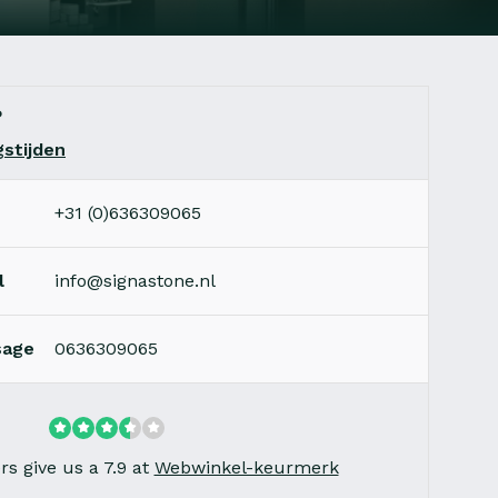
?
stijden
+31 (0)636309065
l
info@signastone.nl
sage
0636309065
s give us a 7.9 at
Webwinkel-keurmerk