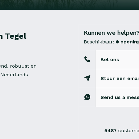
Kunnen we helpen
n Tegel
Beschikbaar:
opening
Bel ons
end, robuust en
n Nederlands
Stuur een emai
Send us a mes
5487
customer