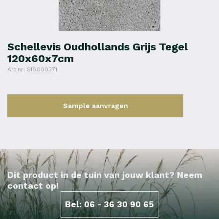
Schellevis Oudhollands Grijs Tegel
120x60x7cm
Art.nr: SIG000371
Sample aanvragen
Dit product in de tuin van jouw klant? Neem
contact op!
Bel: 06 - 36 30 90 65