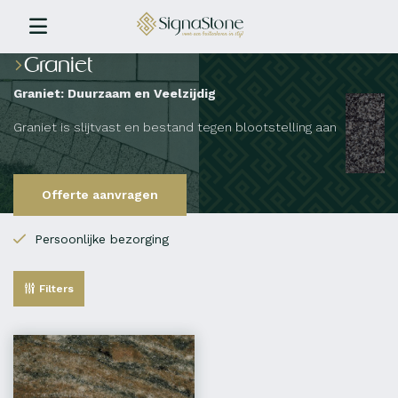
Graniet
Graniet: Duurzaam en Veelzijdig
Graniet is slijtvast en bestand tegen blootstelling aan
weersinvloeden en vervuiling, waardoor het een
populaire keuze is.
Offerte aanvragen
Persoonlijke bezorging
Filters