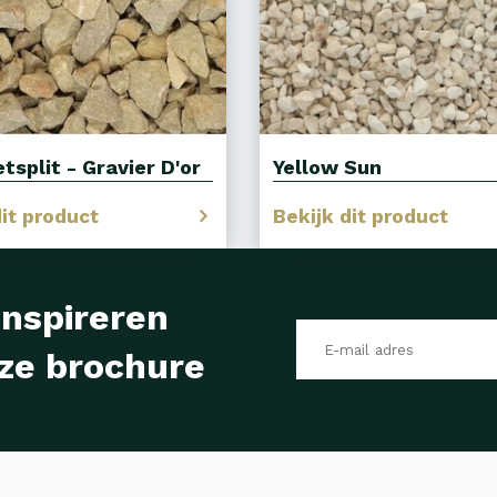
tsplit - Gravier D'or
Yellow Sun
dit product
Bekijk dit product
inspireren
ze brochure