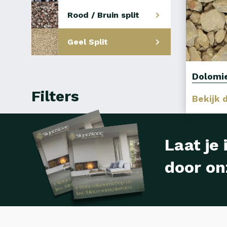
Rood / Bruin split
Geel Split
Dolomie
Filters
Bekijk 
Laat je 
door on