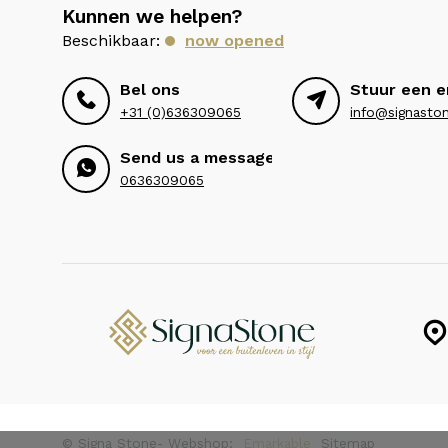
Kunnen we helpen?
Beschikbaar:
now opened
Bel ons
Stuur een e
+31 (0)636309065
info@signaston
Send us a message
0636309065
© Signa Stone
- Webshop:
Emarkable
Sitemap