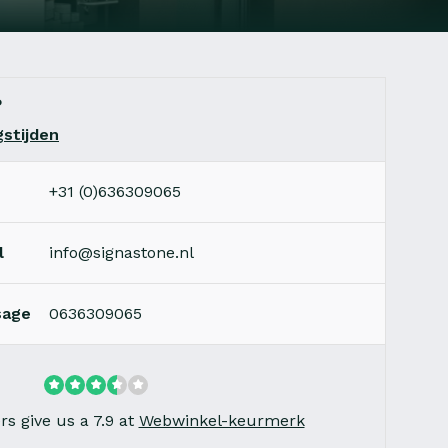
?
stijden
+31 (0)636309065
l
info@signastone.nl
sage
0636309065
s give us a 7.9 at
Webwinkel-keurmerk