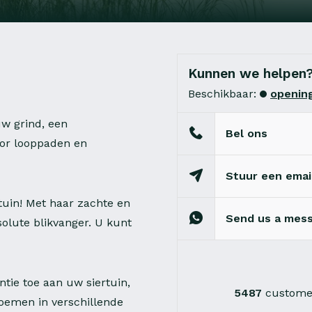
Kunnen we helpen
Beschikbaar:
opening
uw grind, een
Bel ons
oor looppaden en
Stuur een emai
tuin! Met haar zachte en
Send us a mes
solute blikvanger. U kunt
ntie toe aan uw siertuin,
5487
customer
oemen in verschillende