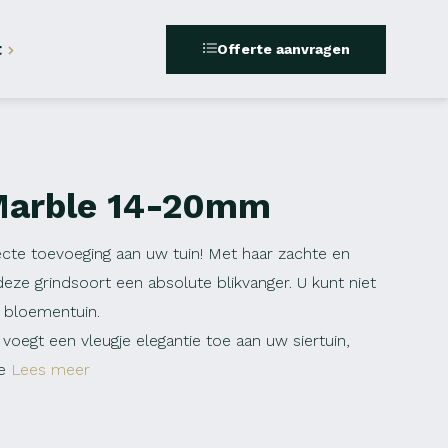
t
Offerte aanvragen
Marble 14-20mm
cte toevoeging aan uw tuin! Met haar zachte en
 deze grindsoort een absolute blikvanger. U kunt niet
 bloementuin.
voegt een vleugje elegantie toe aan uw siertuin,
e
Lees meer