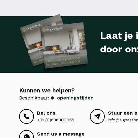
Laat je 
door on
Kunnen we helpen?
Beschikbaar:
openingstijden
Bel ons
Stuur een e
+31 (0)636309065
info@signaston
Send us a message