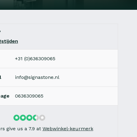
?
stijden
+31 (0)636309065
l
info@signastone.nl
sage
0636309065
s give us a 7.9 at
Webwinkel-keurmerk