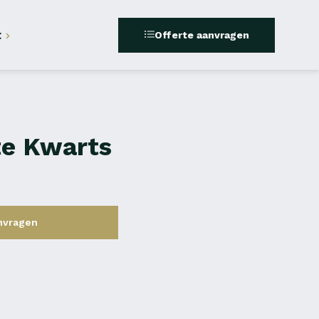
t
Offerte aanvragen
te Kwarts
nvragen