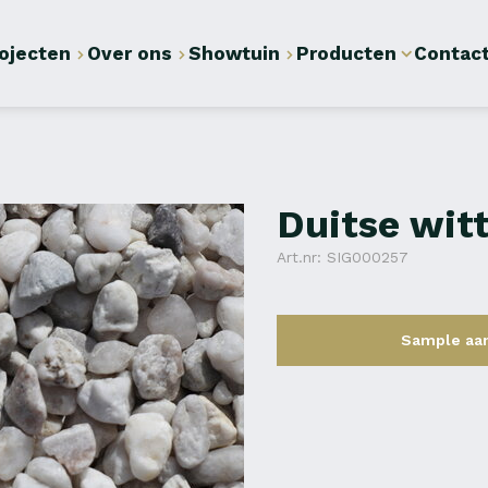
ojecten
Over ons
Showtuin
Producten
Contac
Duitse wit
Art.nr: SIG000257
Sample aa