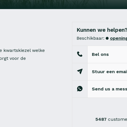
Kunnen we helpen
Beschikbaar:
opening
ge kwartskiezel welke
Bel ons
orgt voor de
Stuur een emai
Send us a mes
5487
customer