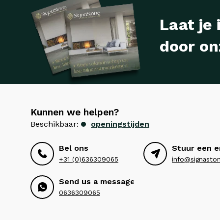
Laat je 
door on
Kunnen we helpen?
Beschikbaar:
openingstijden
Bel ons
Stuur een e
+31 (0)636309065
info@signaston
Send us a message
0636309065