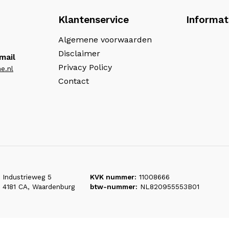
Klantenservice
Informat
Algemene voorwaarden
Disclaimer
mail
Privacy Policy
e.nl
Contact
Industrieweg 5
KVK nummer:
11008666
4181 CA, Waardenburg
btw-nummer:
NL820955553B01