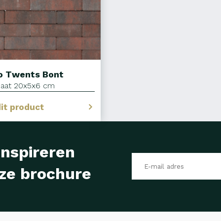
o Twents Bont
aat 20x5x6 cm
dit product
inspireren
ze brochure