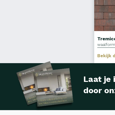
Tremic
waalform
Bekijk 
Laat je 
door on