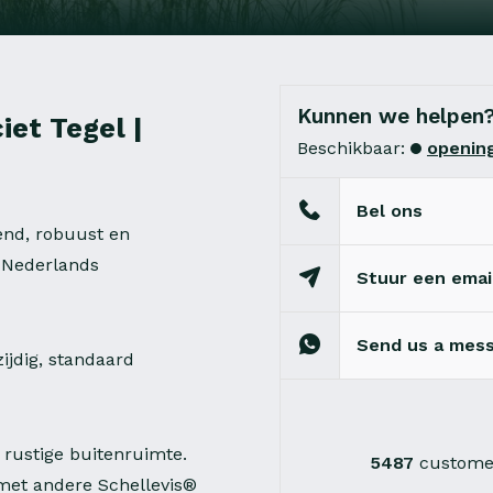
Kunnen we helpen
iet Tegel |
Beschikbaar:
opening
Bel ons
end, robuust en
n Nederlands
Stuur een emai
Send us a mes
ijdig, standaard
 rustige buitenruimte.
5487
customer
 met andere Schellevis®