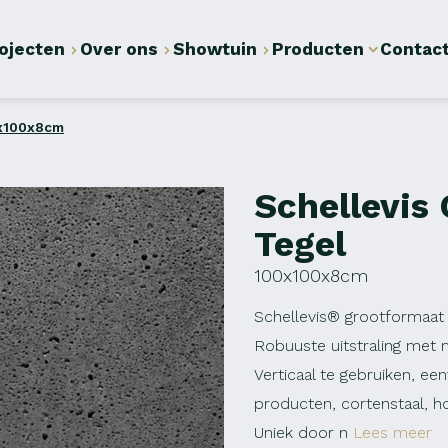
ojecten
Over ons
Showtuin
Producten
Contac
0x100x8cm
Schellevis
Tegel
100x100x8cm
Schellevis® grootformaat 
Robuuste uitstraling met 
Verticaal te gebruiken, e
producten, cortenstaal, ho
Uniek door n
Lees meer