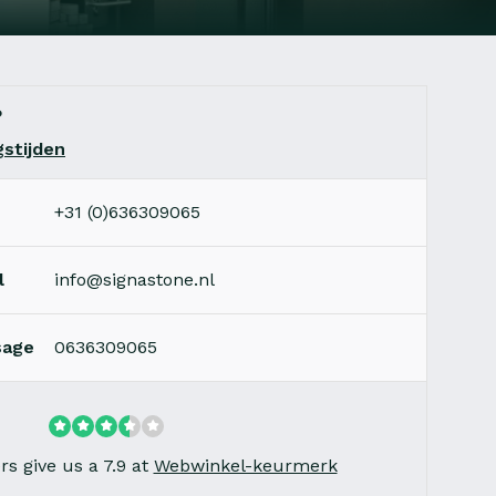
?
stijden
+31 (0)636309065
l
info@signastone.nl
sage
0636309065
s give us a 7.9 at
Webwinkel-keurmerk