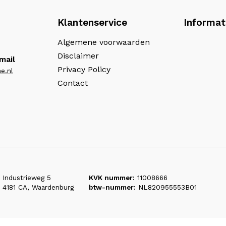
Klantenservice
Informat
Algemene voorwaarden
Disclaimer
mail
Privacy Policy
e.nl
Contact
Industrieweg 5
KVK nummer:
11008666
4181 CA, Waardenburg
btw-nummer:
NL820955553B01