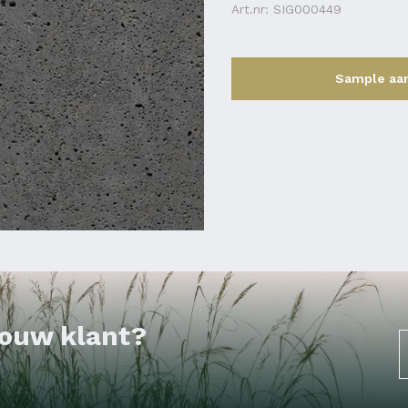
Art.nr: SIG000449
Sample aa
 jouw klant?