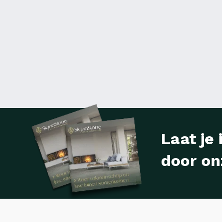
Laat je 
door on