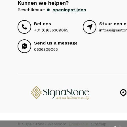
Kunnen we helpen?
Beschikbaar:
openingstijden
Bel ons
Stuur een e
+31 (0)636309065
info@signaston
Send us a message
0636309065
© Signa Stone
- Webshop:
Emarkable
Sitemap